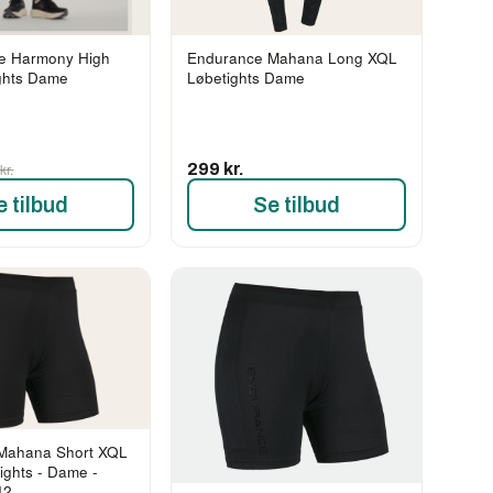
e Harmony High
Endurance Mahana Long XQL
ghts Dame
Løbetights Dame
kr.
299 kr.
e tilbud
Se tilbud
Mahana Short XQL
ights - Dame -
42