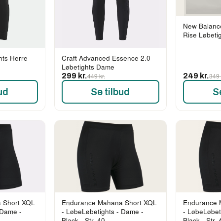
New Balanc
Rise Løbeti
hts Herre
Craft Advanced Essence 2.0
Løbetights Dame
299 kr.
449 kr.
249 kr.
349 
ud
Se tilbud
S
 Short XQL
Endurance Mahana Short XQL
Endurance 
 Dame -
- LøbeLøbetights - Dame -
- LøbeLøbet
Black - Str. 40
Black - Str. 