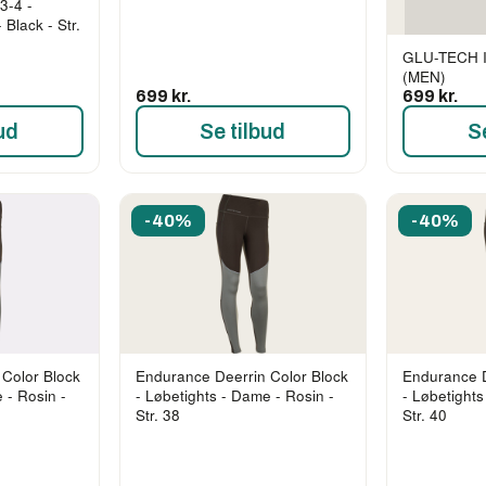
3-4 -
 Black - Str.
GLU-TECH 
(MEN)
699 kr.
699 kr.
ud
Se tilbud
S
-40%
-40%
Color Block
Endurance Deerrin Color Block
Endurance D
 - Rosin -
- Løbetights - Dame - Rosin -
- Løbetights
Str. 38
Str. 40