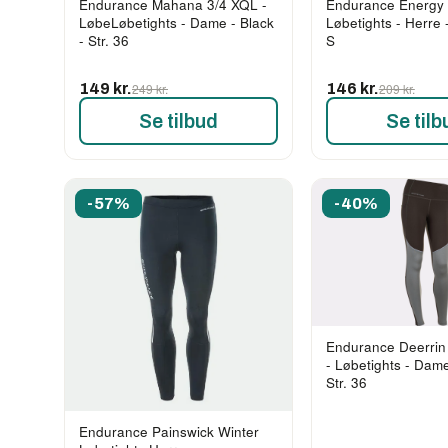
Endurance Mahana 3/4 XQL -
Endurance Energy 
LøbeLøbetights - Dame - Black
Løbetights - Herre -
- Str. 36
S
149 kr.
249 kr.
146 kr.
209 kr.
Se tilbud
Se tilb
-57%
-40%
Endurance Deerrin 
- Løbetights - Dame
Str. 36
Endurance Painswick Winter