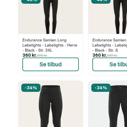
Endurance Samien Long
Endurance Samien
Løbetights - Løbetights - Herre
Løbetights - Løbeti
- Black - Str. 3XL
- Black - Str. S
360 kr.
600 kr.
360 kr.
600 kr.
Se tilbud
Se tilb
-34%
-34%