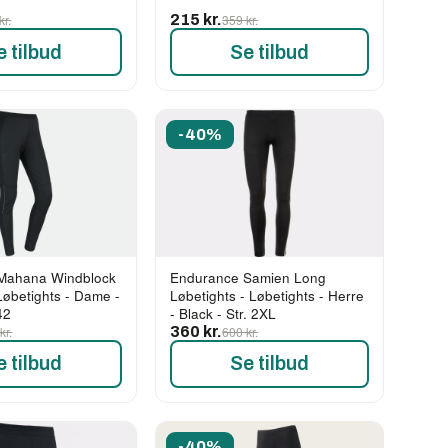
kr.
215 kr.
359 kr.
e tilbud
Se tilbud
-40%
Mahana Windblock
Endurance Samien Long
øbetights - Dame -
Løbetights - Løbetights - Herre
42
- Black - Str. 2XL
kr.
360 kr.
600 kr.
e tilbud
Se tilbud
-40%