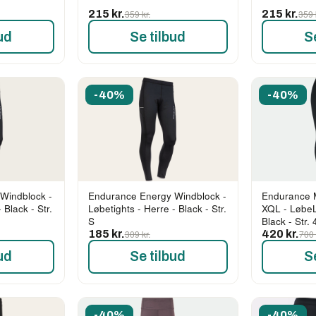
215 kr.
359 kr.
215 kr.
359 
ud
Se tilbud
S
-40%
-40%
Windblock -
Endurance Energy Windblock -
Endurance 
 Black - Str.
Løbetights - Herre - Black - Str.
XQL - LøbeL
S
Black - Str. 
185 kr.
309 kr.
420 kr.
700 
ud
Se tilbud
S
-40%
-40%