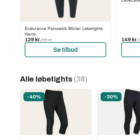
Endurance Painswick Winter Løbetights
Herre
129 kr.
299 kr.
149 kr.
2
Se tilbud
Alle løbetights
(38)
-40%
-30%