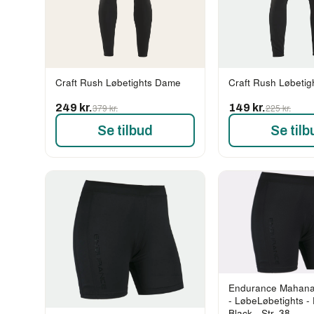
Craft Rush Løbetights Dame
Craft Rush Løbetig
249 kr.
379 kr.
149 kr.
225 kr.
Se tilbud
Se tilb
Endurance Mahana
- LøbeLøbetights -
Black - Str. 38