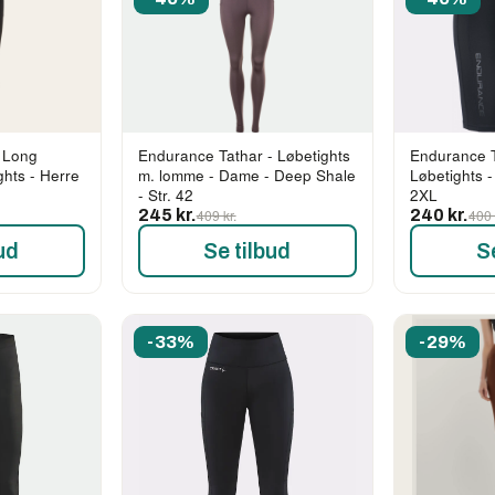
 Long
Endurance Tathar - Løbetights
Endurance T
ghts - Herre
m. lomme - Dame - Deep Shale
Løbetights -
- Str. 42
2XL
245 kr.
409 kr.
240 kr.
400 
ud
Se tilbud
S
-33%
-29%