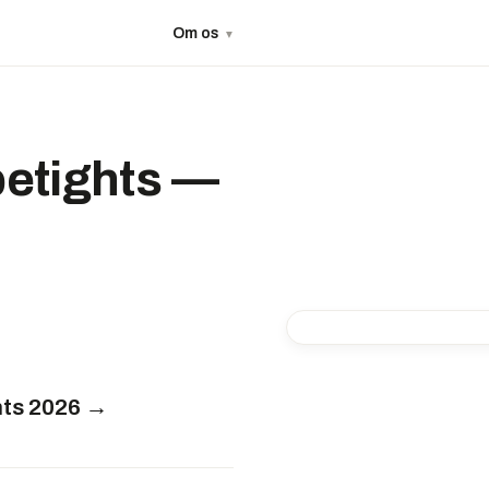
Om os
▼
betights —
-40%
hts 2026 →