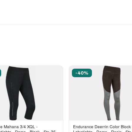
-40%
e Mahana 3/4 XQL -
Endurance Deerrin Color Block 
ights - Dame - Black - Str. 36
Løbetights - Dame - Rosin - Str