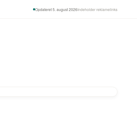
Opdateret 5. august 2026
Indeholder reklamelinks
-30%
-57%