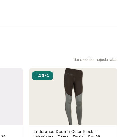
Sorteret efter højeste rabat
-40%
-
Endurance Deerrin Color Block -
. 36
Løbetights - Dame - Rosin - Str. 38