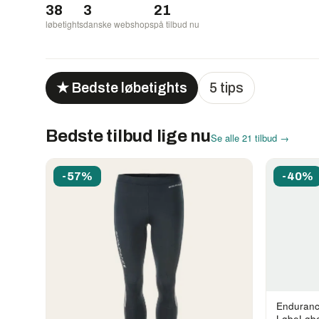
38
3
21
løbetights
danske webshops
på tilbud nu
★ Bedste løbetights
5 tips
Bedste tilbud lige nu
Se alle 21 tilbud →
-57%
-40%
Enduranc
LøbeLøbet