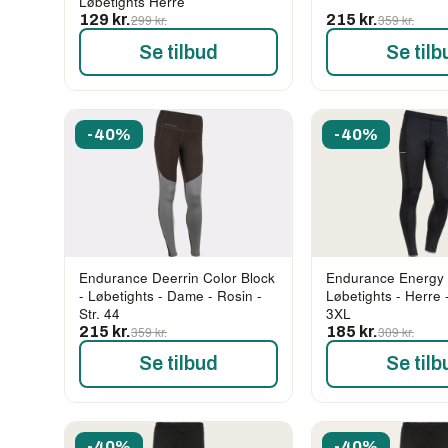
Løbetights Herre
129 kr.
299 kr.
215 kr.
359 kr.
Se tilbud
Se tilb
-40%
-40%
Endurance Deerrin Color Block
Endurance Energy 
- Løbetights - Dame - Rosin -
Løbetights - Herre -
Str. 44
3XL
215 kr.
359 kr.
185 kr.
309 kr.
Se tilbud
Se tilb
-40%
-40%